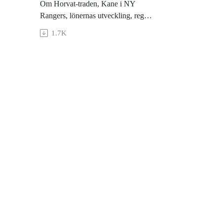
Om Horvat-traden, Kane i NY
Rangers, lönernas utveckling, regler
ste
man kan implementera från andra
1.7K
idrotter och lite om såväl Florida
som New Jersey när Simon
Strömberg gästar podden.