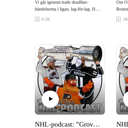
Vi går igenom trade deadline-
Om O’R
händelserna i ligan, lag-för-lag. Hur
Boston
går Arizonas och Chicagos planer?
framti
8.2K
2
Gjorde Carolina tillräckligt? Räcker
Dadonov och Domi för Dallas? Blir
det ytterligare utrensning i
Nashville? Räcker Chychrun för
Ottawa? Hur kan Fletcher
misslyckas i Flyers? vad pysslar
Pittsburgh med? Ska San José vara
nöjda med utbytet för Meier? Varför
gödslar Tampa med picks? Har
Toronto gjort för mycket? Vad är
egentligen planen i Vancouver?
NHL-podcast: ”Grovt inkompetenta hittills”