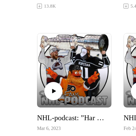
slutspelet. Det här avsnittet blir
sätt at
13.8K
5.
poddens sista - tack för elva och ett
halvt år!
NHL-podcast: ”Har Toronto gjort för mycket?”
Mar 6, 2023
Feb 2