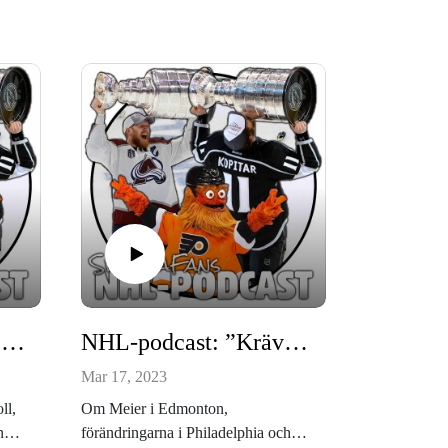
NHL-podcast: ”Vem har bäst shoe game i ligan?”
NHL-podcast: ”Krävs en hel utrensning”
Mar 17, 2023
ll,
Om Meier i Edmonton,
n
förändringarna i Philadelphia och