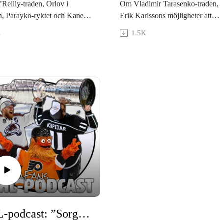
eilly-traden, Orlov i
Om Vladimir Tarasenko-traden,
, Parayko-ryktet och Kanes
Erik Karlssons möjligheter att
d.
hamna i Edmonton och det sena
K
1.5K
kring Jakob Chychrun.
NHL-podcast: ”Sorglig organisation – man skäms”