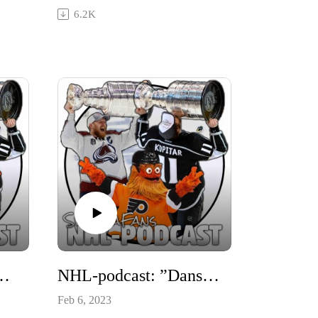
David Poiles eftermäle.
6.2K
ngers behöver något mer”
NHL-podcast: ”Danskar – värre än doping och kokain”
Feb 6, 2023