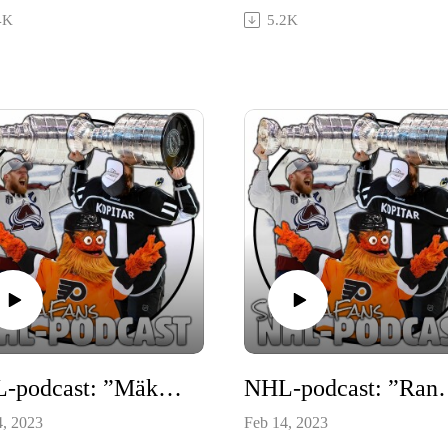
t tanka på.
och Kuznetsovs framtid.
4K
5.2K
NHL-podcast: ”Mäktigt om Rangers löser det”
NHL-podcast: ”Ra
4, 2023
Feb 14, 2023