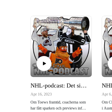
NHL-podcast: Det sista avsnittet
Apr 16, 2023
Apr 6
Om Toews framtid, coacherna som
Om Chy
har fått sparken och previews inför
i Aust