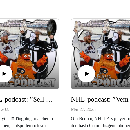
NHL-podcast: ”Sell the game med Arizona?”
, 2023
Mar 27, 2023
tils förlängning, matcherna
Om Bednar, NHLPA:s player po
ralien, slutspurten och smarta
den bästa Colorado-generatione